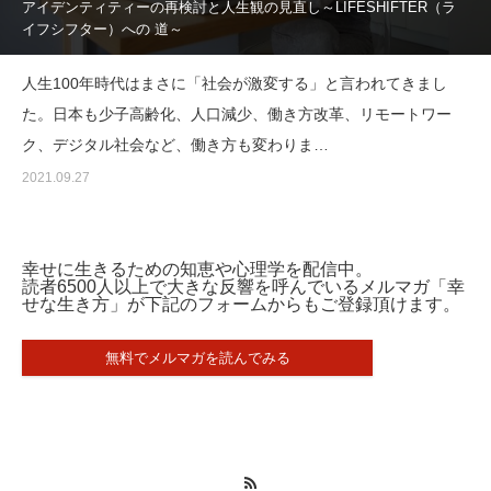
アイデンティティーの再検討と人生観の見直し～LIFESHIFTER（ラ
イフシフター）への 道～
人生100年時代はまさに「社会が激変する」と言われてきまし
た。日本も少子高齢化、人口減少、働き方改革、リモートワー
ク、デジタル社会など、働き方も変わりま…
2021.09.27
幸せに生きるための知恵や心理学を配信中。
読者6500人以上で大きな反響を呼んでいるメルマガ「幸
せな生き方」が下記のフォームからもご登録頂けます。
無料でメルマガを読んでみる
RSS